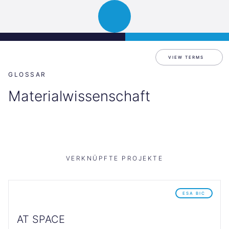
Science
JETZT BEWERBEN
Navigation
Park
öffnen
Graz
VIEW TERMS
GLOSSAR
Materialwissenschaft
VERKNÜPFTE PROJEKTE
ESA BIC
AT SPACE