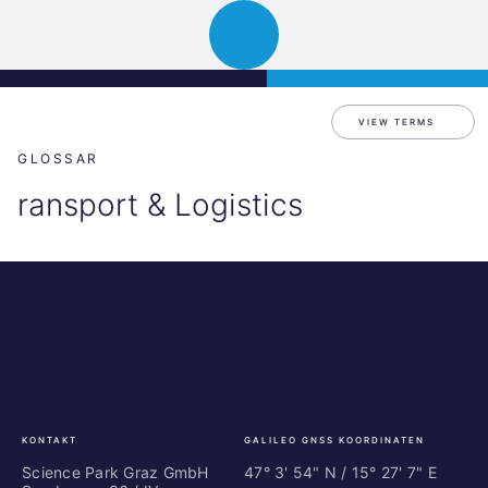
Science
JETZT BEWERBEN
Navigation
Park
öffnen
Graz
VIEW TERMS
GLOSSAR
ransport & Logistics
Science
ES
Park
Bu
Graz
In
Ce
Au
KONTAKT
GALILEO GNSS KOORDINATEN
Science Park Graz GmbH
47° 3' 54" N / ­15° 27' 7" E