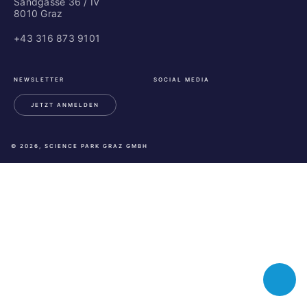
Sandgasse 36 / IV
8010 Graz
+43 316 873 9101
NEWSLETTER
SOCIAL MEDIA
JETZT ANMELDEN
LinkedIn
Instagram
Facebook
© 2026, SCIENCE PARK GRAZ GMBH
Toggle
chatbot