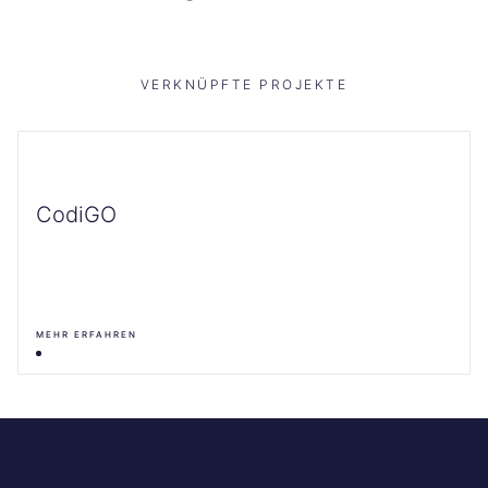
VERKNÜPFTE PROJEKTE
CodiGO
MEHR ERFAHREN
Science
ES