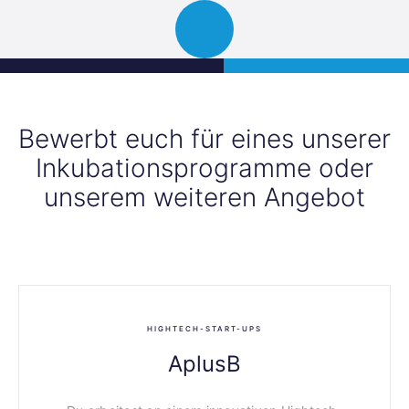
Science
JETZT BEWERBEN
Navigation
Park
öffnen
Graz
Bewerbt euch für eines unserer
Inkubationsprogramme oder
unserem weiteren Angebot
HIGHTECH-START-UPS
AplusB