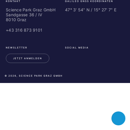
KONTAKT
GALILEO GNSS KOORDINATEN
Science Park Graz GmbH
47° 3' 54" N / ­15° 27' 7" E
Sandgasse 36 / IV
8010 Graz
+43 316 873 9101
NEWSLETTER
SOCIAL MEDIA
JETZT ANMELDEN
LinkedIn
Instagram
Facebook
© 2026, SCIENCE PARK GRAZ GMBH
Toggle
chatbot