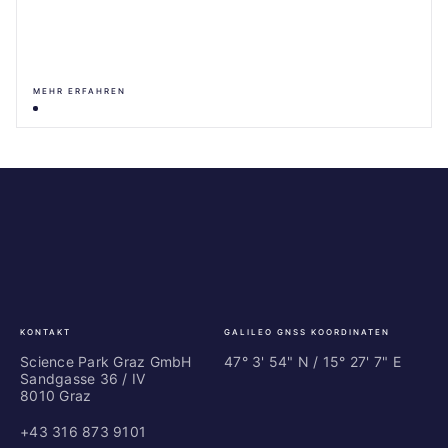
MEHR ERFAHREN
Science
ES
Park
Bu
Graz
In
Ce
Au
KONTAKT
GALILEO GNSS KOORDINATEN
Science Park Graz GmbH
47° 3' 54" N / ­15° 27' 7" E
Sandgasse 36 / IV
8010 Graz
+43 316 873 9101