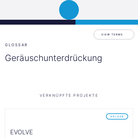
Science
JETZT BEWERBEN
Navigation
Park
öffnen
Graz
VIEW TERMS
GLOSSAR
Geräuschunterdrückung
VERKNÜPFTE PROJEKTE
APLUSB
EVOLVE