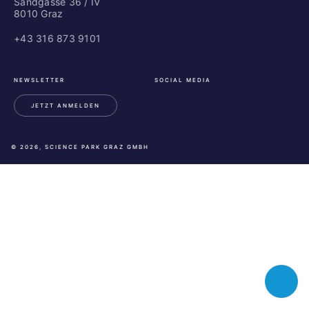
Sandgasse 36 / IV
8010 Graz
+43 316 873 9101
NEWSLETTER
SOCIAL MEDIA
JETZT ANMELDEN
LinkedIn
Instagram
Facebook
© 2026, SCIENCE PARK GRAZ GMBH
Toggle
chatbot