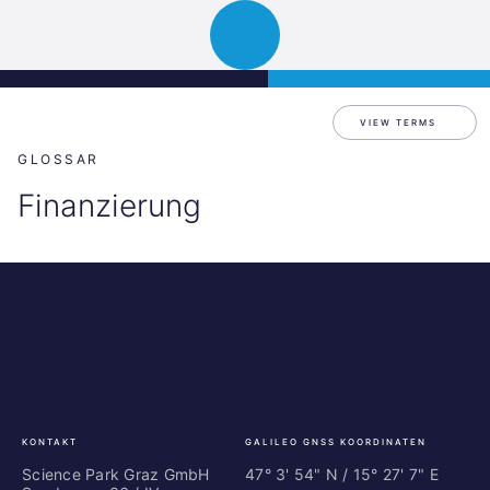
Science
JETZT BEWERBEN
Navigation
Park
öffnen
Graz
VIEW TERMS
GLOSSAR
Finanzierung
Science
ES
Park
Bu
Graz
In
Ce
Au
KONTAKT
GALILEO GNSS KOORDINATEN
Science Park Graz GmbH
47° 3' 54" N / ­15° 27' 7" E