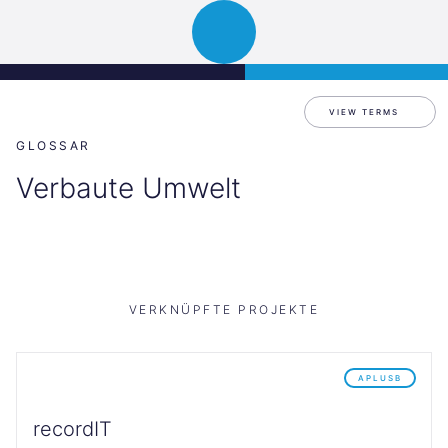
Science
JETZT BEWERBEN
Navigation
Park
öffnen
Graz
VIEW TERMS
GLOSSAR
Verbaute Umwelt
VERKNÜPFTE PROJEKTE
APLUSB
recordIT