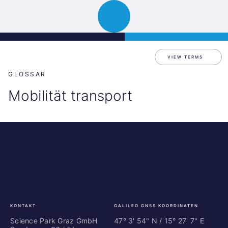
Science
JETZT BEWERBEN
Navigation
Park
öffnen
Graz
VIEW TERMS
GLOSSAR
Mobilität transport
Science
ES
Park
Bu
Graz
In
Ce
Au
KONTAKT
GALILEO GNSS KOORDINATEN
Science Park Graz GmbH
47° 3' 54" N / ­15° 27' 7" E