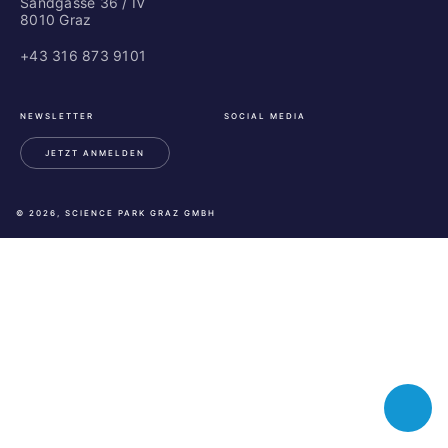
Sandgasse 36 / IV
8010 Graz
+43 316 873 9101
NEWSLETTER
SOCIAL MEDIA
JETZT ANMELDEN
LinkedIn
Instagram
Facebook
© 2026, SCIENCE PARK GRAZ GMBH
Toggle
chatbot