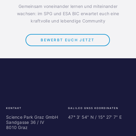
Gemeinsam voneinander lernen und miteinander
wachsen: im SPG und ESA BIC erwartet euch eine
kraftvolle und lebendige Community
BEWERBT EUCH JETZT
Science
ES
Park
Bu
Graz
In
Ce
Au
KONTAKT
GALILEO GNSS KOORDINATEN
Science Park Graz GmbH
47° 3' 54" N / ­15° 27' 7" E
Sandgasse 36 / IV
8010 Graz