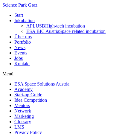
Science Park Graz
Start
Inkubation
APLUSB
High-tech incubation
ESA BIC Austria
Space-related incubation
Über uns
Portfolio
News
Events
Jobs
Kontakt
Menü
ESA Space Solutions Austria
Academy
Start-up Guide
Idea Competition
Mentors
Network
Marketing
Glossary
LMS
Privacy Policy