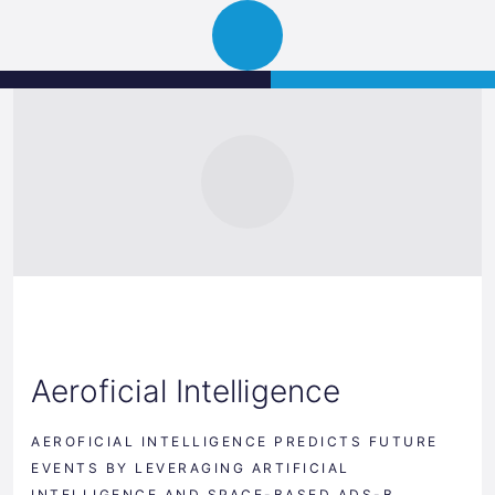
Science
JETZT BEWERBEN
Navigation
Park
öffnen
Graz
Aeroficial Intelligence
AEROFICIAL INTELLIGENCE PREDICTS FUTURE
EVENTS BY LEVERAGING ARTIFICIAL
INTELLIGENCE AND SPACE-BASED ADS-B