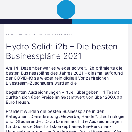
Science
JETZT BEWERBEN
Navigation
Park
öffnen
Graz
17 — 12 — 2021
SCIENCE PARK GRAZ
Hydro Solid: i2b – Die besten
Businesspläne 2021
Am 14. Dezember war es wieder so weit. i2b prämierte die
besten Businesspläne des Jahres 2021 – diesmal aufgrund
der COVID-Krise wieder rein digital! Vor zahlreichen
Livestream-Zuschauern wurden die
begehrten Auszeichnungen virtuell übergeben. 11 Teams
durften sich über Preise im Gesamtwert von über 200.000
Euro freuen.
Prämiert wurden die besten Businesspläne in den
Kategorien „Dienstleistung, Gewerbe, Handel“, „Technologie“
und „Studierende“. Dazu kamen noch die Auszeichnungen
für das beste Geschäftskonzept eines Ein-Personen-
Unternehmens und der Sonderpreis „Social Business“. Wer