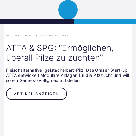
Science
JETZT BEWERBEN
Navigation
Park
öffnen
Graz
04 — 02 — 2022
KLEINE ZEITUNG
ATTA & SPG: “Ermöglichen,
überall Pilze zu züchten”
Fleischalternative Igelstachelbart-Pilz: Das Grazer Start-up
ATTA entwickelt Modulare Anlagen für die Pilzzucht und will
so ein Genre so völlig neu aufstellen.
ARTIKEL ANZEIGEN