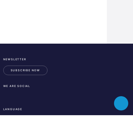
NEWSLETTER
ESA
Business
SUBSCRIBE NOW
Incubation
Center
WE ARE SOCIAL
Austria
LinkedIn
Instagram
Facebook
Toggle
LANGUAGE
chatbot
En
De