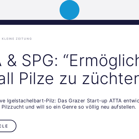
ion
About
Portfolio
News
Event
KLEINE ZEITUNG
 & SPG: “Ermöglic
ll Pilze zu züchte
ive Igelstachelbart-Pilz: Das Grazer Start-up ATTA entwi
 Pilzzucht und will so ein Genre so völlig neu aufstellen.
CLE