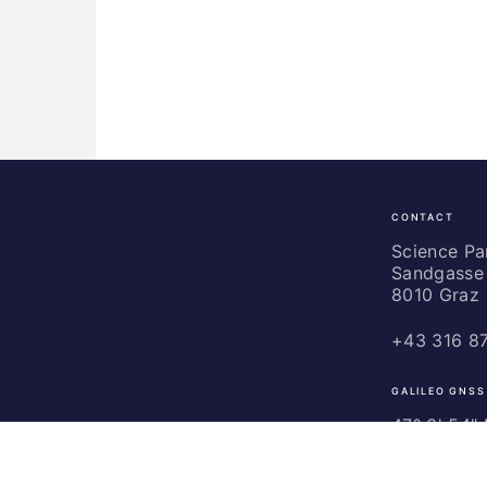
CONTACT
Science
Park
Science P
Sandgasse 
Graz
8010 Graz
+43 316 8
GALILEO GNSS
47° 3' 54" N