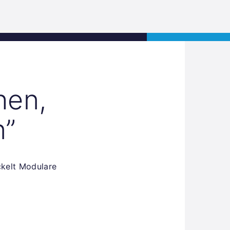
s
Jobs
Contact
APPLY NOW
hen,
n”
ckelt Modulare