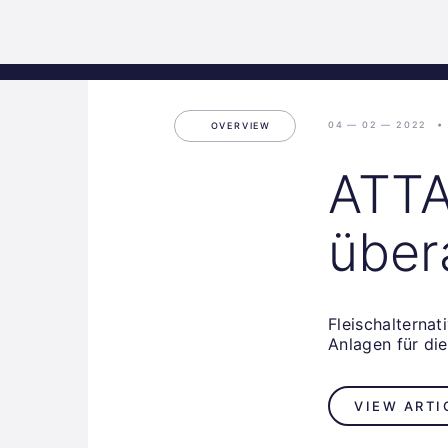
Science
Home
Incubat
Park
Graz
04 — 02 — 2022
OVERVIEW
ATTA
übera
Fleischalternat
Anlagen für die
VIEW ARTI