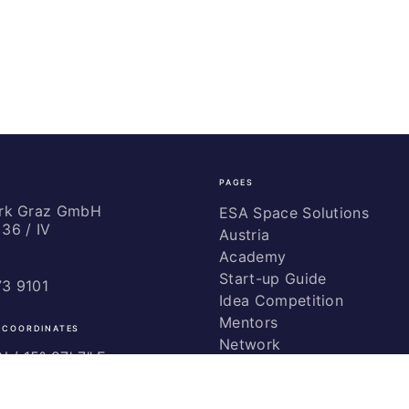
PAGES
ark Graz GmbH
ESA Space Solutions
36 / IV
Austria
Academy
Start-up Guide
73 9101
Idea Competition
Mentors
 COORDINATES
Network
 / ­15° 27' 7" E
Marketing
Glossary