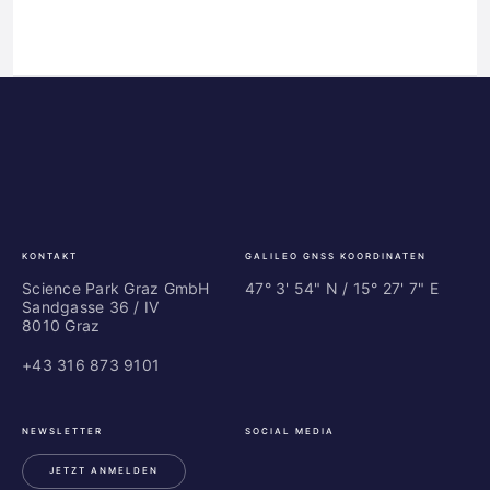
Science
ES
Park
Bu
Graz
In
Ce
Au
KONTAKT
GALILEO GNSS KOORDINATEN
Science Park Graz GmbH
47° 3' 54" N / ­15° 27' 7" E
Sandgasse 36 / IV
8010 Graz
+43 316 873 9101
NEWSLETTER
SOCIAL MEDIA
JETZT ANMELDEN
LinkedIn
Instagram
Facebook