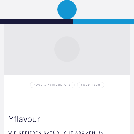
Science
JETZT BEWERBEN
Navigation
Park
öffnen
Graz
FOOD & AGRICULTURE
FOOD TECH
Yflavour
WIR KREIEREN NATÜRLICHE AROMEN UM