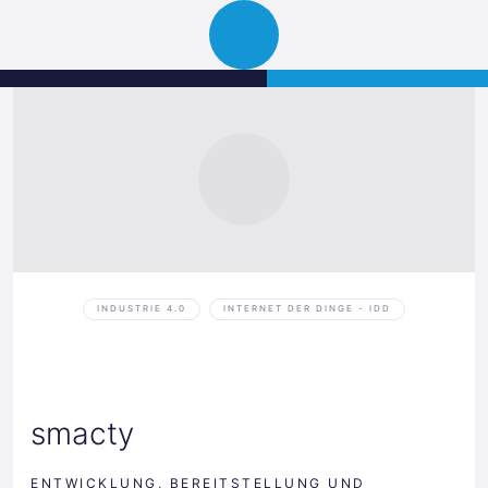
Science
JETZT BEWERBEN
Navigation
Park
öffnen
Graz
INDUSTRIE 4.0
INTERNET DER DINGE - IDD
smacty
ENTWICKLUNG, BEREITSTELLUNG UND