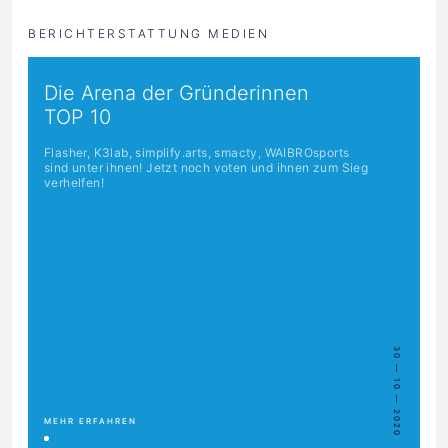
BERICHTERSTATTUNG MEDIEN
Die Arena der Gründerinnen
TOP 10
Flasher, K3lab, simplify.arts, smacty, WAIBROsports
sind unter ihnen! Jetzt noch voten und ihnen zum Sieg
verhelfen!
30 — 10 — 2020
MEHR ERFAHREN