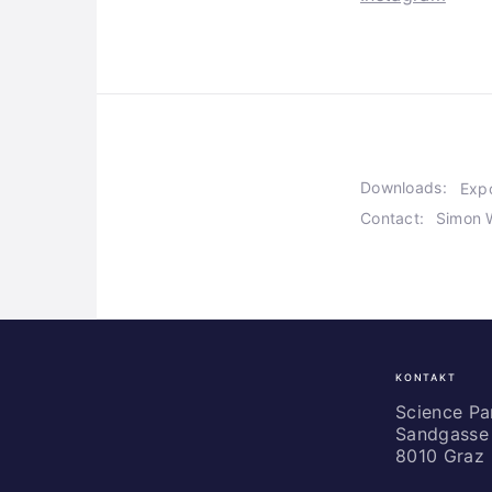
Downloads:
Exp
Contact:
Simon 
KONTAKT
Science
Park
Science P
Sandgasse 
Graz
8010 Graz