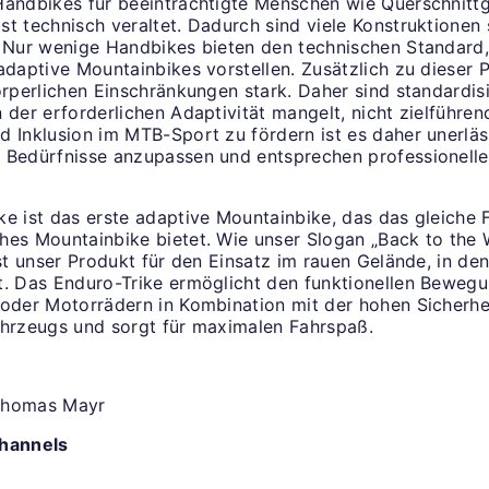
Handbikes für beeinträchtigte Menschen wie Querschnitt
t technisch veraltet. Dadurch sind viele Konstruktionen 
. Nur wenige Handbikes bieten den technischen Standard,
adaptive Mountainbikes vorstellen. Zusätzlich zu dieser 
örperlichen Einschränkungen stark. Daher sind standardis
 der erforderlichen Adaptivität mangelt, nicht zielführe
d Inklusion im MTB-Sport zu fördern ist es daher unerläs
 Bedürfnisse anzupassen und entsprechen professionell
.
ke ist das erste adaptive Mountainbike, das das gleiche 
hes Mountainbike bietet. Wie unser Slogan „Back to the
ist unser Produkt für den Einsatz im rauen Gelände, in d
t. Das Enduro-Trike ermöglicht den funktionellen Beweg
 oder Motorrädern in Kombination mit der hohen Sicherhe
ahrzeugs und sorgt für maximalen Fahrspaß.
Thomas Mayr
Channels