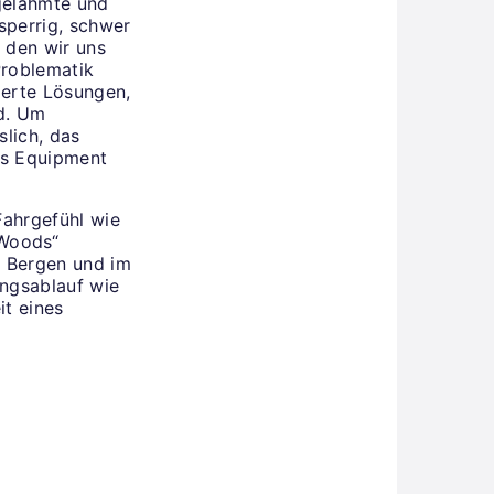
gelähmte und
sperrig, schwer
 den wir uns
Problematik
ierte Lösungen,
nd. Um
slich, das
es Equipment
Fahrgefühl wie
 Woods“
en Bergen und im
ungsablauf wie
it eines