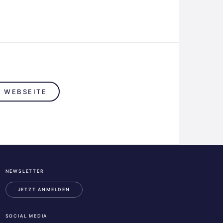
R WEBSEITE
NEWSLETTER
ESA
Business
JETZT ANMELDEN
Incubation
Center
SOCIAL MEDIA
Austria