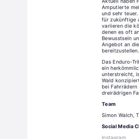
Aktuell haben 
Amputierte meis
und sehr teuer
für zukünftige 
variieren die k
denen es oft an
Bewusstsein un
Angebot an die
bereitzustellen
Das Enduro-Tri
ein herkömmlic
unterstreicht, 
Wald konzipier
bei Fahrrädern
dreirädrigen F
Team
Simon Walch, 
Social Media 
Instagram