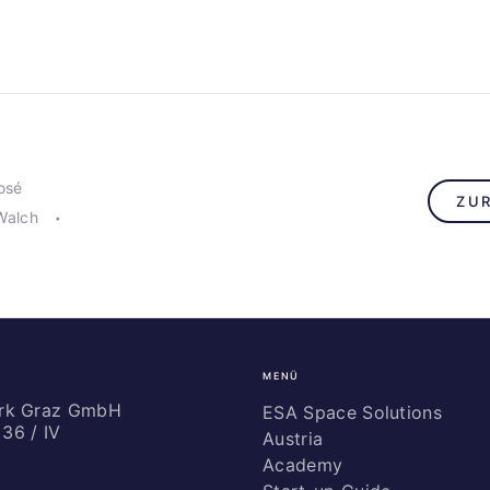
osé
ZU
Walch
MENÜ
ark Graz GmbH
ESA Space Solutions
36 / IV
Austria
Academy