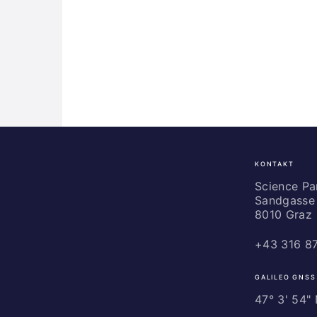
KONTAKT
Science
Park
Science P
Sandgasse 
Graz
8010 Graz
+43 316 8
GALILEO GNSS
47° 3' 54" N