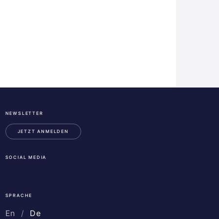
NEWSLETTER
ESA
Business
JETZT ANMELDEN
Incubation
Center
SOCIAL MEDIA
Austria
LinkedIn
Instagram
Facebook
SPRACHE
En
De