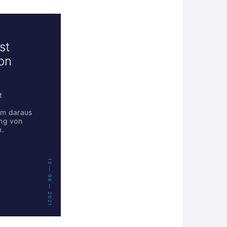
st
on
t
um daraus
ng von
n.
13 — 08 — 2021