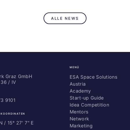
ALLE NEWS
MENÜ
ark Graz GmbH
ESA Space Solutions
36 / IV
Austria
Academy
Start-up Guide
73 9101
Idea Competition
Mentors
 KOORDINATEN
Network
 / ­15° 27' 7" E
Marketing