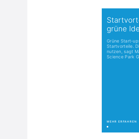
Startvort
grüne Id
Grüne Start-up
Startvorteile. 
nutzen, sagt M
Science Park G
MEHR ERFAHREN