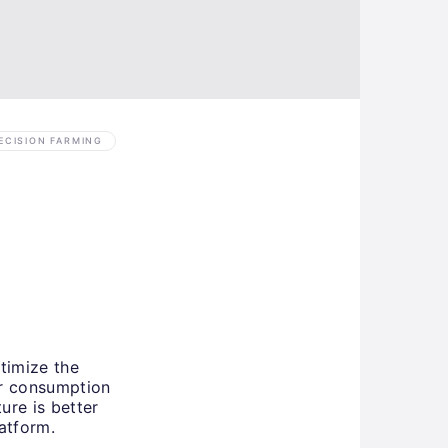
ECISION FARMING
timize the
ter consumption
ure is better
atform.