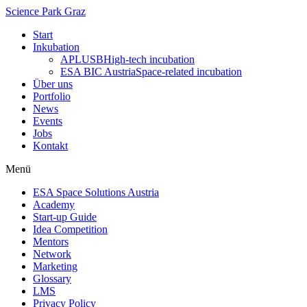
Science Park Graz
Start
Inkubation
APLUSB
High-tech incubation
ESA BIC Austria
Space-related incubation
Über uns
Portfolio
News
Events
Jobs
Kontakt
Menü
ESA Space Solutions Austria
Academy
Start-up Guide
Idea Competition
Mentors
Network
Marketing
Glossary
LMS
Privacy Policy