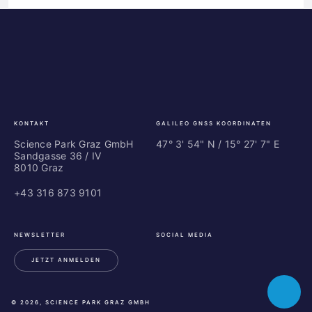
Science
ES
Park
Bu
Graz
In
Ce
Au
KONTAKT
GALILEO GNSS KOORDINATEN
Science Park Graz GmbH
47° 3' 54" N / ­15° 27' 7" E
Sandgasse 36 / IV
8010 Graz
+43 316 873 9101
NEWSLETTER
SOCIAL MEDIA
JETZT ANMELDEN
LinkedIn
Instagram
Facebook
Toggle
© 2026, SCIENCE PARK GRAZ GMBH