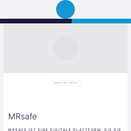
Science
JETZT BEWERBEN
Navigation
Park
öffnen
Graz
HEALTH-TECH
MRsafe
MRSAFE IST EINE DIGITALE PLATTFORM, DIE DIE