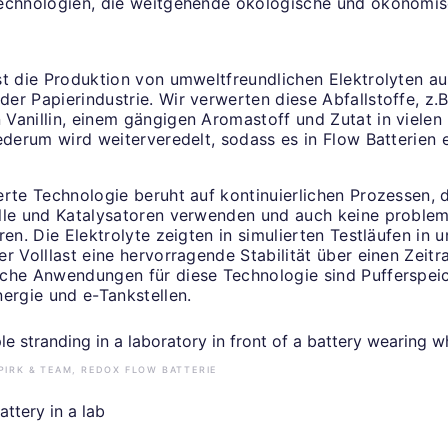
echnologien, die weitgehende ökologische und ökonomis
st die Produktion von umweltfreundlichen Elektrolyten au
r Papierindustrie. Wir verwerten diese Abfallstoffe, z.B
Vanillin, einem gängigen Aromastoff und Zutat in vielen
ederum wird weiterveredelt, sodass es in Flow Batterien 
rte Technologie beruht auf kontinuierlichen Prozessen, d
lle und Katalysatoren verwenden und auch keine proble
ren. Die Elektrolyte zeigten in simulierten Testläufen in 
r Volllast eine hervorragende Stabilität über einen Zeit
che Anwendungen für diese Technologie sind Pufferspeic
ergie und e-Tankstellen.
PIRK & TEAM, REDOX FLOW BATTERIE