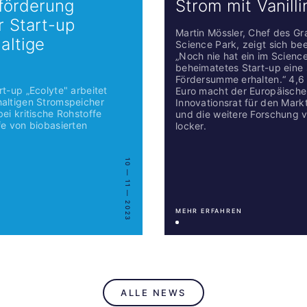
nförderung
Strom mit Vanilli
r Start-up
Martin Mössler, Chef des Gr
altige
Science Park, zeigt sich be
„Noch nie hat ein im Scienc
n
beheimatetes Start-up eine
Fördersumme erhalten.“ 4,6 
t-up „Ecolyte" arbeitet
Euro macht der Europäische
altigen Stromspeicher
Innovationsrat für den Markte
ei kritische Rohstoffe
und die weitere Forschung 
fe von biobasierten
locker.
10 — 11 — 2023
MEHR ERFAHREN
ALLE NEWS