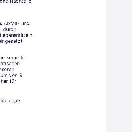
che Nachteile
s Abfall- und
. durch
 Lebensmitteln.
eingesetzt
ie keinerlei
matischen
unseren
raum von 9
her für