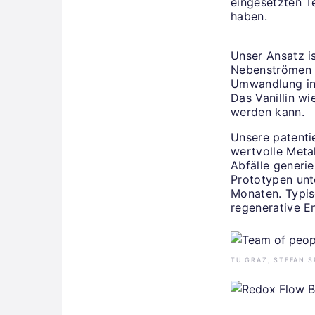
eingesetzten T
haben.
Unser Ansatz i
Nebenströmen de
Umwandlung in 
Das Vanillin wi
werden kann.
Unsere patentie
wertvolle Meta
Abfälle generie
Prototypen unte
Monaten. Typis
regenerative En
TU GRAZ, STEFAN S