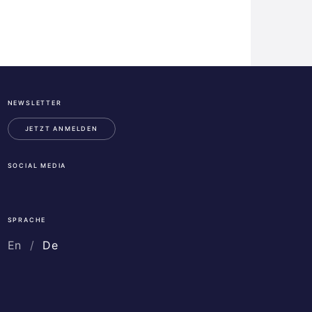
NEWSLETTER
ESA
Business
JETZT ANMELDEN
Incubation
Center
SOCIAL MEDIA
Austria
LinkedIn
Instagram
Facebook
SPRACHE
En
De