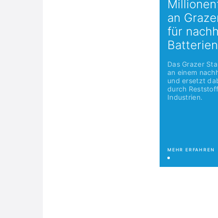
Millione
an Graze
für nachh
Batterie
Das Grazer Star
an einem nachh
und ersetzt dab
durch Reststof
Industrien.
MEHR ERFAHREN