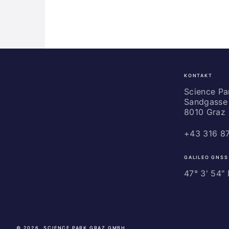
KONTAKT
Science
Park
Science P
Sandgasse 
Graz
8010 Graz
+43 316 8
GALILEO GNSS
47° 3' 54" N
© 2026, SCIENCE PARK GRAZ GMBH