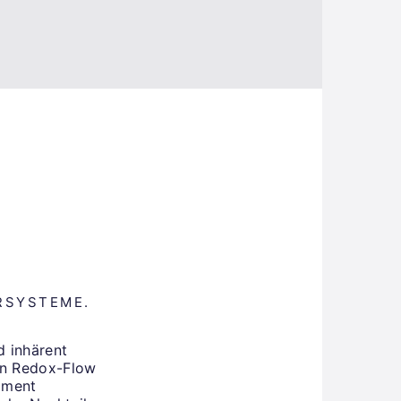
RSYSTEME.
d inhärent
ten Redox-Flow
oment