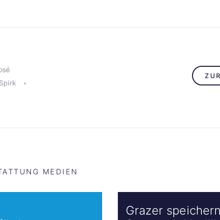
osé
ZU
Spirk
TATTUNG MEDIEN
Grazer speicher