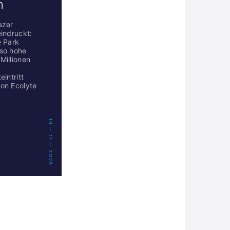
n
azer
eindruckt:
e Park
 so hohe
Millionen
intritt
von Ecolyte
10 — 11 — 2023