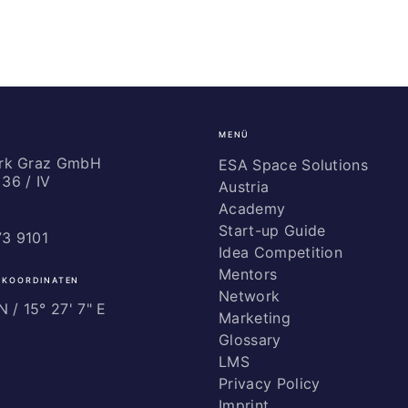
MENÜ
ark Graz GmbH
ESA Space Solutions
36 / IV
Austria
Academy
Start-up Guide
73 9101
Idea Competition
Mentors
 KOORDINATEN
Network
 / ­15° 27' 7" E
Marketing
Glossary
LMS
Privacy Policy
Imprint