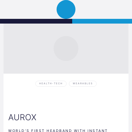
Science
JETZT BEWERBEN
Navigation
Park
öffnen
Graz
HEALTH-TECH
WEARABLES
AUROX
WORLD'S FIRST HEADBAND WITH INSTANT