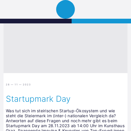
Science
JETZT BEWERBEN
Navigation
Park
öffnen
Graz
28 — 11 — 2023
Startupmark Day
Was tut sich im steirischen Startup-Ökosystem und wie
steht die Steiermark im (inter-) nationalen Vergleich da?
Antworten auf diese Fragen und noch mehr gibt es beim
Startupmark Day am 28.11.2023 ab 14:00 Uhr im Kunsthaus
Graz. Spannende Impulse & Keynotes von Top-Expert:innen