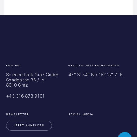
Science
ES
Park
Bu
Graz
In
Ce
Au
KONTAKT
GALILEO GNSS KOORDINATEN
Science Park Graz GmbH
47° 3' 54" N / ­15° 27' 7" E
Sandgasse 36 / IV
8010 Graz
+43 316 873 9101
NEWSLETTER
SOCIAL MEDIA
JETZT ANMELDEN
LinkedIn
Instagram
Facebook