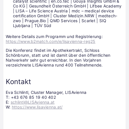
catalyst scientific | en.co.tec | Gouya Insights GmbH &
Co KG | Gesundheit Österreich GmbH | Lifbee Academy
| LISA – Life Science Austria | mdc – medical device
certification GmbH | Cluster Medizin.NRW | medtech-
zwo | Prague.Bio | QMD Services | Scarlet | SIQ
Ljubljana | TÜV Süd
Weitere Details zum Programm und Registrierung:
https://www.b2match.com/e/lisavienna-reg25
Die Konferenz findet im Apothekertrakt, Schloss
Schönbrunn, statt und ist damit über den öffentlichen
Nahverkehr sehr gut erreichbar. In den Vorjahren
verzeichnete LISAvienna rund 400 Teilnehmende.
Kontakt
Eva Schlintl, Cluster Manager, LISAvienna
T: +43 676 85 19 40 402
E:
schlintl@LISAvienna.at
W:
https://www.lisavienna.at/