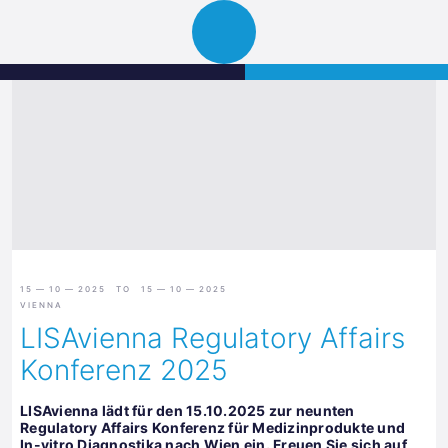
Science
JETZT BEWERBEN
Navigation
Park
öffnen
Graz
15 — 10 — 2025 TO 15 — 10 — 2025
VIENNA
LISAvienna Regulatory Affairs
Konferenz 2025
LISAvienna lädt für den 15.10.2025 zur neunten
Regulatory Affairs Konferenz für Medizinprodukte und
In-vitro Diagnostika nach Wien ein. Freuen Sie sich auf