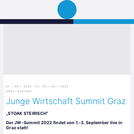
Science
JETZT BEWERBEN
Navigation
Park
öffnen
Graz
01 — 09 — 2022 TO 03 — 09 — 2022
GRAZ, AUSTRIA
Junge Wirtschaft Summit Graz
„STOAK STEIRISCH“
Der JW-Summit 2022 findet von 1.-3. September live in
Graz statt!