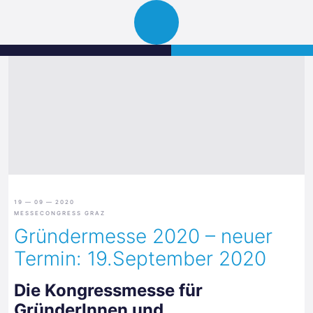
Science
JETZT BEWERBEN
Navigation
Park
öffnen
Graz
19 — 09 — 2020
MESSECONGRESS GRAZ
Gründermesse 2020 – neuer
Termin: 19.September 2020
Die Kongressmesse für
GründerInnen und