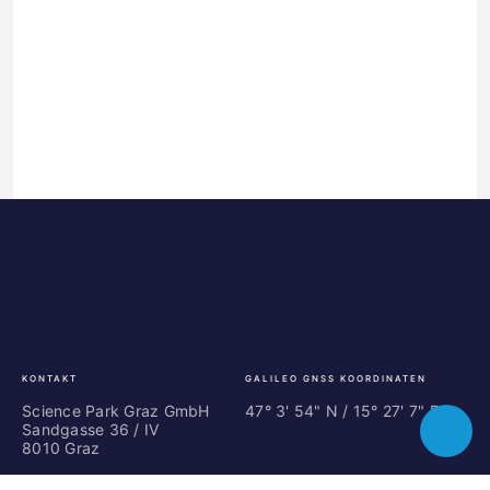
Science
ES
Park
Bu
Graz
In
Ce
Au
KONTAKT
GALILEO GNSS KOORDINATEN
Science Park Graz GmbH
47° 3' 54" N / ­15° 27' 7" E
Sandgasse 36 / IV
Toggle
8010 Graz
chatbot
+43 316 873 9101