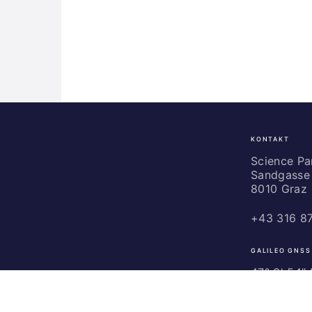
KONTAKT
Science
Park
Science P
Sandgasse 
Graz
8010 Graz
+43 316 8
GALILEO GNSS
47° 3' 54" N