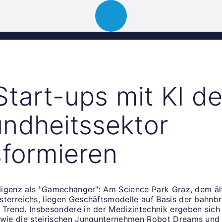
Über uns
Portfolio
News
Events
Start-ups mit KI d
ndheitssektor
sformieren
elligenz als "Gamechanger": Am Science Park Graz, dem äl
sterreichs, liegen Geschäftsmodelle auf Basis der bahn
 Trend. Insbesondere in der Medizintechnik ergeben sich 
 wie die steirischen Jungunternehmen Robot Dreams und