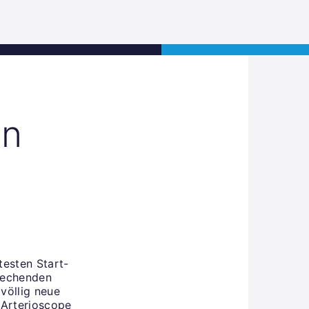
Jobs
Kontakt
JETZT BEWERBEN
en
testen Start-
brechenden
völlig neue
 Arterioscope