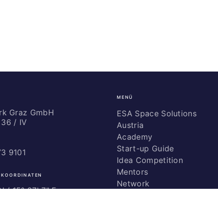
MENÜ
ark Graz GmbH
ESA Space Solutions
36 / IV
Austria
Academy
Start-up Guide
73 9101
Idea Competition
Mentors
 KOORDINATEN
Network
 / ­15° 27' 7" E
Marketing
Glossary