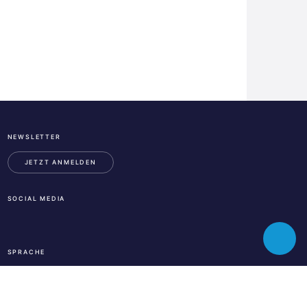
NEWSLETTER
ESA
Business
JETZT ANMELDEN
Incubation
Center
SOCIAL MEDIA
Austria
LinkedIn
Instagram
Facebook
Toggle
SPRACHE
chatbot
En
De