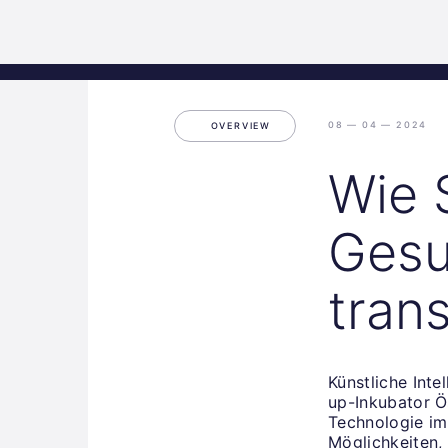
Science
Start
Inkubation
Park
Graz
08 — 04 — 2024
OVERVIEW
Wie 
Gesu
tran
Künstliche Int
up-Inkubator Ö
Technologie im
Möglichkeiten,