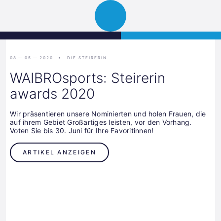
Science
JETZT BEWERBEN
Navigation
Park
öffnen
Graz
08 — 05 — 2020
DIE STEIRERIN
WAIBROsports: Steirerin
awards 2020
Wir präsentieren unsere Nominierten und holen Frauen, die
auf ihrem Gebiet Großartiges leisten, vor den Vorhang.
Voten Sie bis 30. Juni für Ihre Favoritinnen!
ARTIKEL ANZEIGEN