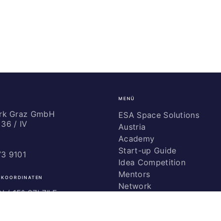
MENÜ
ark Graz GmbH
ESA Space Solutions
36 / IV
Austria
Academy
Start-up Guide
73 9101
Idea Competition
Mentors
 KOORDINATEN
Network
 / ­15° 27' 7" E
Marketing
Glossary