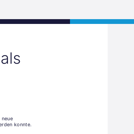
Jobs
Kontakt
JETZT BEWERBEN
als
h neue
erden konnte.