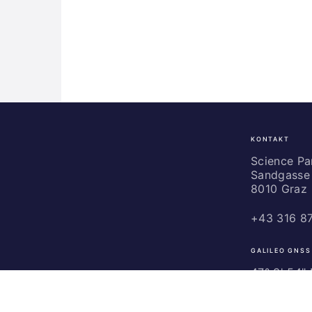
KONTAKT
Science
Park
Science P
Sandgasse 
Graz
8010 Graz
+43 316 8
GALILEO GNSS
47° 3' 54" N