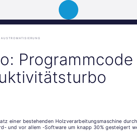
Über uns
Portfolio
News
Events
AUSTROMATISIERUNG
o: Programmcode 
uktivitätsturbo
atz einer bestehenden Holzverarbeitungsmaschine durc
d- und vor allem -Software um knapp 30% gesteigert w