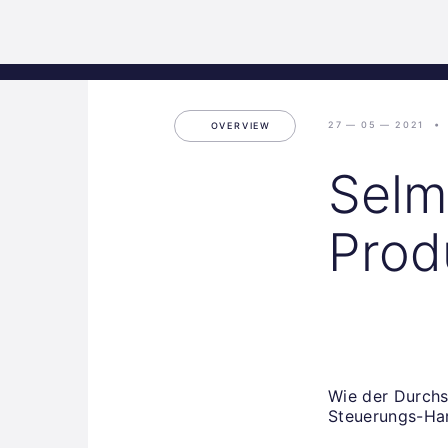
Science
Start
Inkubation
Park
Graz
27 — 05 — 2021
OVERVIEW
Selm
Prod
Wie der Durchs
Steuerungs-Har