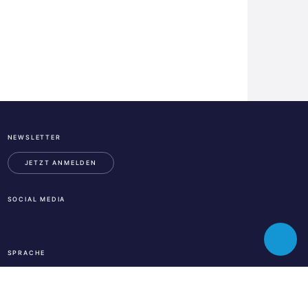
NEWSLETTER
ESA
Business
JETZT ANMELDEN
Incubation
Center
SOCIAL MEDIA
Austria
LinkedIn
Instagram
Facebook
Toggle
SPRACHE
chatbot
En
De