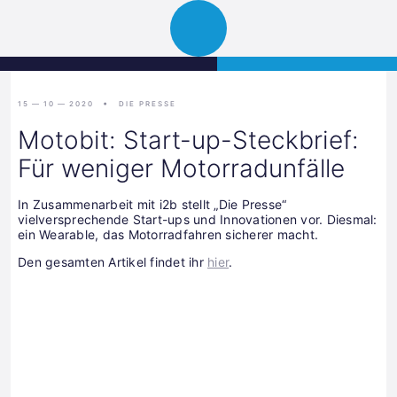
Science
JETZT BEWERBEN
Navigation
Park
öffnen
Graz
15 — 10 — 2020
DIE PRESSE
Motobit: Start-up-Steckbrief:
Für weniger Motorradunfälle
In Zusammenarbeit mit i2b stellt „Die Presse“
vielversprechende Start-ups und Innovationen vor. Diesmal:
ein Wearable, das Motorradfahren sicherer macht.
Den gesamten Artikel findet ihr
hier
.