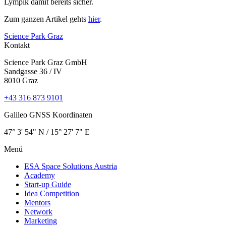
Lympik damit bereits sicher.
Zum ganzen Artikel gehts
hier
.
Science Park Graz
Kontakt
Science Park Graz GmbH
Sandgasse 36 / IV
8010 Graz
+43 316 873 9101
Galileo GNSS Koordinaten
47° 3' 54" N / ­15° 27' 7" E
Menü
ESA Space Solutions Austria
Academy
Start-up Guide
Idea Competition
Mentors
Network
Marketing