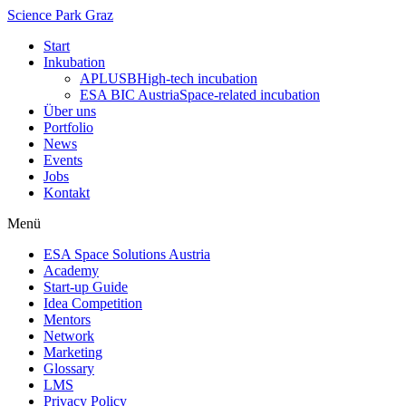
Science Park Graz
Start
Inkubation
APLUSB
High-tech incubation
ESA BIC Austria
Space-related incubation
Über uns
Portfolio
News
Events
Jobs
Kontakt
Menü
ESA Space Solutions Austria
Academy
Start-up Guide
Idea Competition
Mentors
Network
Marketing
Glossary
LMS
Privacy Policy