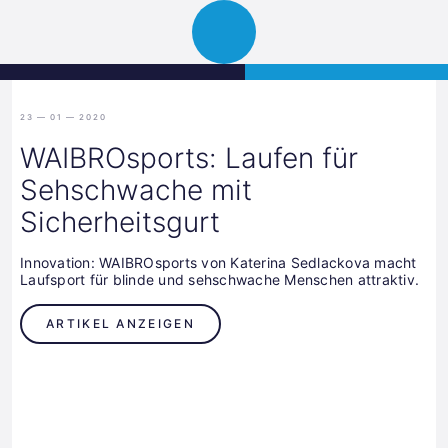
Science
JETZT BEWERBEN
Navigation
Park
öffnen
Graz
23 — 01 — 2020
WAIBROsports: Laufen für
Sehschwache mit
Sicherheitsgurt
Innovation: WAIBROsports von Katerina Sedlackova macht
Laufsport für blinde und sehschwache Menschen attraktiv.
ARTIKEL ANZEIGEN