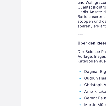
und Wahlgrazer
Qualitätskontro
Hadis Ansatz d
Basis unserer 
stoppen und da
sparen“, erklä
---
Über den Ide
Der Science Par
Auflage. Insge
Kategorien aus
Dagmar Eig
Gudrun Haag
Christoph 
Arno F. Lik
Gernot Fau
Martin Möss