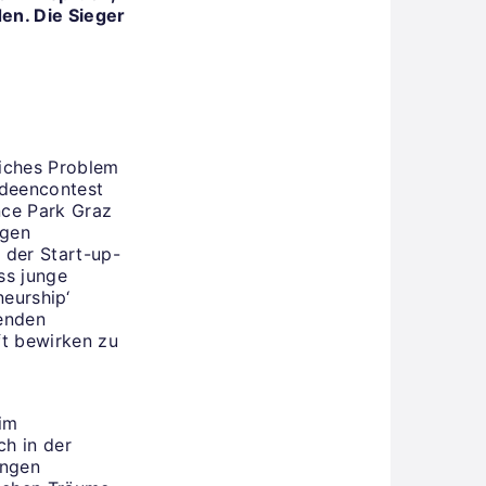
en. Die Sieger
liches Problem
Ideencontest
ence Park Graz
ngen
r der Start-up-
ss junge
eurship‘
enden
ft bewirken zu
im
ch in der
ungen