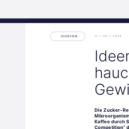
Science
Start
Inkubation
Park
Graz
11 — 04 — 2024
OVERVIEW
Idee
hauc
Gewi
Die Zucker-Rev
Mikroorganisme
Kaffee durch S
Competition“ 