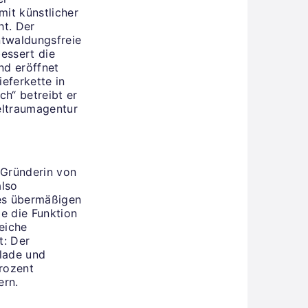
mit künstlicher
ht. Der
ntwaldungsfreie
bessert die
nd eröffnet
eferkette in
ch“ betreibt er
eltraumagentur
 Gründerin von
also
des übermäßigen
ie die Funktion
eiche
t: Der
lade und
rozent
ern.