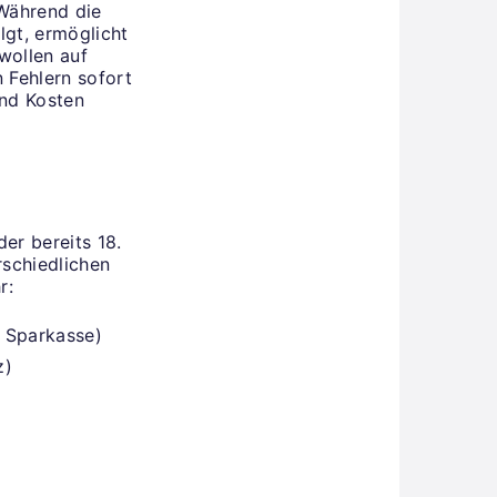
 Während die
lgt, ermöglicht
wollen auf
 Fehlern sofort
und Kosten
er bereits 18.
rschiedlichen
hr:
 Sparkasse)
z)