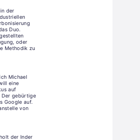
in der
dustriellen
rbonisierung
das Duo.
gestellten
ugung, oder
ie Methodik zu
ich Michael
ill eine
kus auf
 Der gebürtige
s Google auf.
anstelle von
olt der Inder