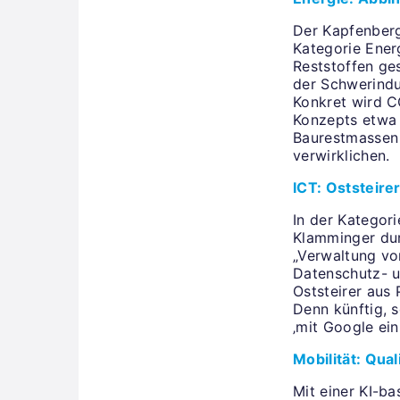
Der Kapfenberg
Kategorie Energ
Reststoffen ge
der Schwerindu
Konkret wird C
Konzepts etwa 
Baurestmassen 
verwirklichen.
ICT: Oststeire
In der Kategor
Klamminger dur
„Verwaltung vo
Datenschutz- u
Oststeirer aus
Denn künftig, s
‚mit Google ein
Mobilität: Qua
Mit einer KI-b