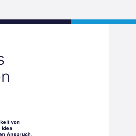
Jobs
Kontakt
JETZT BEWERBEN
s
en
keit von
 Idea
den Anspruch,