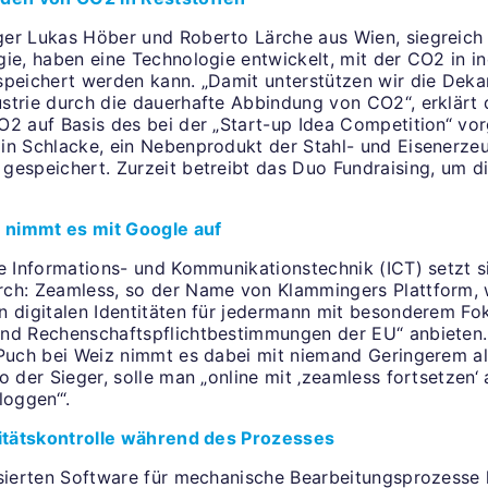
er Lukas Höber und Roberto Lärche aus Wien, siegreich 
ie, haben eine Technologie entwickelt, mit der CO2 in in
speichert werden kann. „Damit unterstützen wir die Deka
strie durch die dauerhafte Abbindung von CO2“, erklärt 
O2 auf Basis des bei der „Start-up Idea Competition“ vor
in Schlacke, ein Nebenprodukt der Stahl- und Eisenerze
gespeichert. Zurzeit betreibt das Duo Fundraising, um d
r nimmt es mit Google auf
ie Informations- und Kommunikationstechnik (ICT) setzt s
ch: Zeamless, so der Name von Klammingers Plattform, w
n digitalen Identitäten für jedermann mit besonderem Fo
nd Rechenschaftspflichtbestimmungen der EU“ anbieten.
 Puch bei Weiz nimmt es dabei mit niemand Geringerem al
o der Sieger, solle man „online mit ‚zeamless fortsetzen‘ 
loggen‘“.
litätskontrolle während des Prozesses
asierten Software für mechanische Bearbeitungsprozesse h