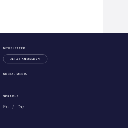
NEWSLETTER
ESA
Business
JETZT ANMELDEN
Incubation
Center
SOCIAL MEDIA
Austria
LinkedIn
Instagram
Facebook
SPRACHE
En
De