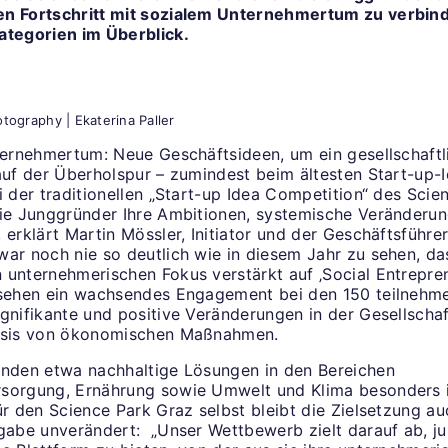
n Fortschritt mit sozialem Unternehmertum zu verbind
ategorien im Überblick.
tography | Ekaterina Paller
nternehmertum: Neue Geschäftsideen, um ein gesellschaft
 auf der Überholspur – zumindest beim ältesten Start-up-
i der traditionellen „Start-up Idea Competition“ des Sci
die Junggründer Ihre Ambitionen, systemische Veränderu
 erklärt Martin Mössler, Initiator und der Geschäftsführe
war noch nie so deutlich wie in diesem Jahr zu sehen, da
 unternehmerischen Fokus verstärkt auf ‚Social Entrepren
 sehen ein wachsendes Engagement bei den 150 teilnehm
ignifikante und positive Veränderungen in der Gesellscha
Basis von ökonomischen Maßnahmen.
anden etwa nachhaltige Lösungen in den Bereichen
rsorgung, Ernährung sowie Umwelt und Klima besonders 
ür den Science Park Graz selbst bleibt die Zielsetzung au
sgabe unverändert: „Unser Wettbewerb zielt darauf ab, j