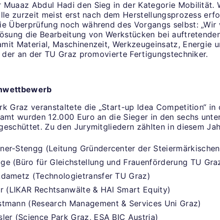
 Muaaz Abdul Hadi den Sieg in der Kategorie Mobilität.
lle zurzeit meist erst nach dem Herstellungsprozess erfo
ie Überprüfung noch während des Vorgangs selbst: „Wir 
Lösung die Bearbeitung von Werkstücken bei auftretenden
mit Material, Maschinenzeit, Werkzeugeinsatz, Energie 
rt der an der TU Graz promovierte Fertigungstechniker.
enwettbewerb
k Graz veranstaltete die „Start-up Idea Competition“ in d
samt wurden 12.000 Euro an die Sieger in den sechs unte
geschüttet. Zu den Jurymitgliedern zählten in diesem Ja
ner-Stengg (Leitung Gründercenter der Steiermärkischen
e (Büro für Gleichstellung und Frauenförderung TU Gra
Adametz (Technologietransfer TU Graz)
ar (LIKAR Rechtsanwälte & HAI Smart Equity)
stmann (Research Management & Services Uni Graz)
ler (Science Park Graz, ESA BIC Austria)