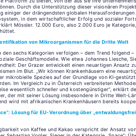
ne Plattform zu bieten, von der aus sie ihre unternehmer
können. Durch die Unterstützung dieser visionären Projek
ng einiger der drängendsten globalen Herausforderungen
system, in dem wirtschaftlicher Erfolg und sozialer Fort
klärt Mössler. 12.000 Euro, also 2.000 Euro je Kategorie
hüttet.
entifikation von Mikroorganismen für die Dritte Welt
n den sechs Kategorien verfolgen – dem Trend folgend –
oziale Geschäftsmodelle. Wie etwa Johannes Liesche, Sie
dheit: Der Grazer entwickelt einen neuartigen Ansatz zur
ismen im Blut. „Wir können Krankenhäusern eine neuart
der mikrobielle Spezies auf der Grundlage von KI-gestütz
erden. Im Vergleich zu in Österreich verbreiteten Methode
se wesentlich schneller und kostengünstiger“, erklärt de
r, der mit seiner Lösung insbesondere in Dritte Welt-Lä
hend wird mit afrikanischen Krankenhäusern bereits koope
ace“: Lösung für EU-Verordnung über „entwaldungsfre
gbarkeit von Kaffee und Kakao verspricht der Ansatz vo
r Sebastian Vogler, Sieger in der Kategorie „Space“: Üb