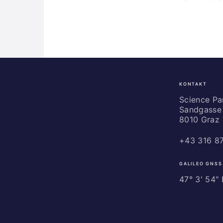
KONTAKT
Science
Park
Science P
Sandgasse 
Graz
8010 Graz
+43 316 8
GALILEO GNSS
47° 3' 54" N