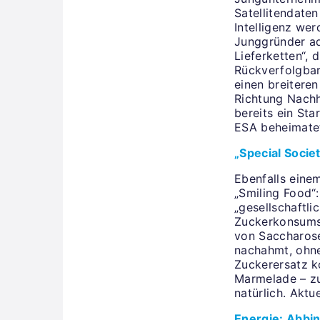
Satellitendate
Intelligenz we
Junggründer ad
Lieferketten“, 
Rückverfolgbar
einen breiteren
Richtung Nachha
bereits ein St
ESA beheimatet
„Special Socie
Ebenfalls einem
„Smiling Food“:
„gesellschaftl
Zuckerkonsums:
von Saccharose
nachahmt, ohne
Zuckerersatz k
Marmelade – zu
natürlich. Aktu
Energie: Abbi