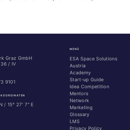
MENÜ
ark Graz GmbH
ESA Space Solutions
36 / IV
Austria
Academy
Start-up Guide
73 9101
Idea Competition
Mentors
 KOORDINATEN
Network
 / ­15° 27' 7" E
Marketing
Glossary
LMS
Privacy Policy