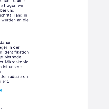
ischen Träume
te tragen wir
 bei und
schritt Hand in
, wurden an die
 daher
ger in der
 Identifikation
ige Methode
ter Mikroskopie
n ist unsere
r
nder reüssieren
riert.
ie
n
er