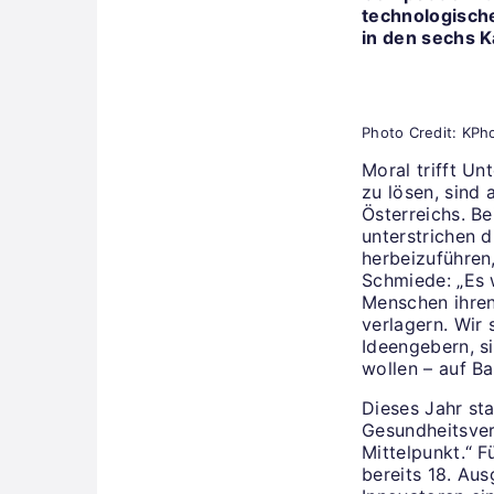
technologische
in den sechs K
Photo Credit: KPho
Moral trifft U
zu lösen, sind
Österreichs. Be
unterstrichen 
herbeizuführen,
Schmiede: „Es 
Menschen ihren
verlagern. Wir
Ideengebern, s
wollen – auf 
Dieses Jahr st
Gesundheitsve
Mittelpunkt.“ F
bereits 18. Au