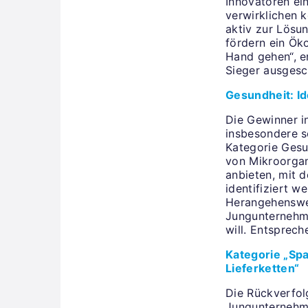
Innovatoren ei
verwirklichen 
aktiv zur Lösu
fördern ein Öko
Hand gehen“, er
Sieger ausgesc
Gesundheit: Id
Die Gewinner i
insbesondere s
Kategorie Gesun
von Mikroorgan
anbieten, mit 
identifiziert w
Herangehenswei
Jungunternehme
will. Entsprec
Kategorie „Sp
Lieferketten“
Die Rückverfol
Jungunternehme