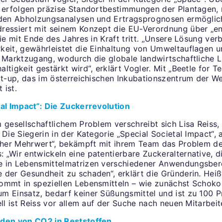
n erfolgen präzise Standortbestimmungen der Plantagen, 
rden Abholzungsanalysen und Ertragsprognosen ermöglic
ressiert mit seinem Konzept die EU-Verordnung über „e
die mit Ende des Jahres in Kraft tritt. „Unsere Lösung ver
keit, gewährleistet die Einhaltung von Umweltauflagen u
 Marktzugang, wodurch die globale landwirtschaftliche Li
ltigkeit gestärkt wird“, erklärt Vogler. Mit „Beetle for Te
art-up, das im österreichischen Inkubationszentrum der W
 ist.
tal Impact“: Die Zuckerrevolution
 gesellschaftlichem Problem verschreibt sich Lisa Reiss,
 Die Siegerin in der Kategorie „Special Societal Impact“, 
icher Mehrwert“, bekämpft mit ihrem Team das Problem 
 „Wir entwickeln eine patentierbare Zuckeralternative, d
 in Lebensmittelmatrizen verschiedener Anwendungsber
 der Gesundheit zu schaden“, erklärt die Gründerin. Heiß
ommt in speziellen Lebensmitteln – wie zunächst Schoko
m Einsatz, bedarf keiner Süßungsmittel und ist zu 100 P
ell ist Reiss vor allem auf der Suche nach neuen Mitarbeit
nden von CO2 in Reststoffen