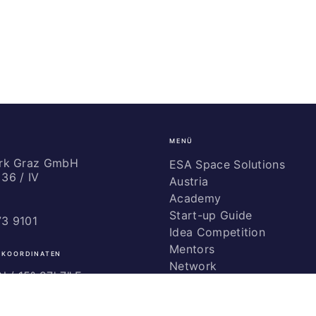
MENÜ
ark Graz GmbH
ESA Space Solutions
36 / IV
Austria
Academy
Start-up Guide
73 9101
Idea Competition
Mentors
 KOORDINATEN
Network
 / ­15° 27' 7" E
Marketing
Glossary