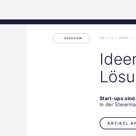
Science
Start
Inkubation
Park
Graz
23 — 11 — 2022
OVERVIEW
Idee
Lösu
Start-ups sin
In der Steierma
ARTIKEL A