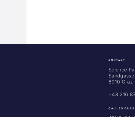
KONTAKT
Science
Park
Science P
Sandgasse 
Graz
8010 Graz
+43 316 8
GALILEO GNSS
47° 3' 54" N