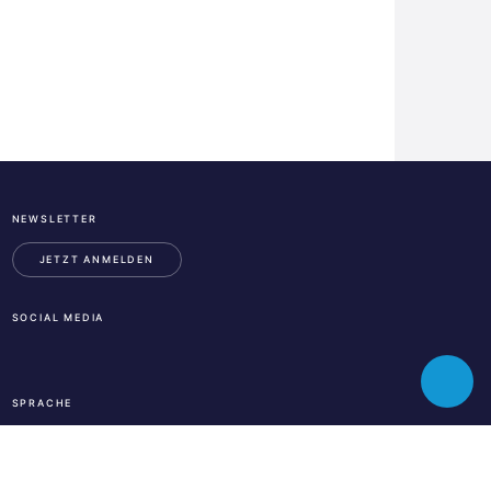
NEWSLETTER
ESA
Business
JETZT ANMELDEN
Incubation
Center
SOCIAL MEDIA
Austria
LinkedIn
Instagram
Facebook
Toggle
SPRACHE
chatbot
En
De