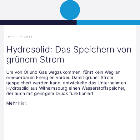
Science
JETZT BEWERBEN
Navigation
Park
öffnen
Graz
10 — 11 — 2023
Hydrosolid: Das Speichern von
grünem Strom
Um von Öl und Gas wegzukommen, führt kein Weg an
erneuerbaren Energien vorbei. Damit grüner Strom
gespeichert werden kann, entwickelte das Unternehmen
Hydrosolid aus Wilhelmsburg einen Wasserstoffspeicher,
der auch mit geringem Druck funktioniert.
Mehr
hier.