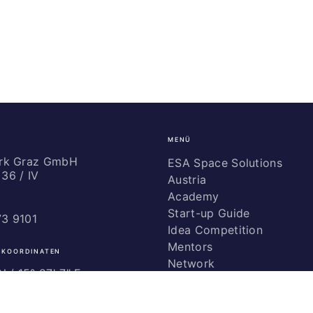
MENÜ
ark Graz GmbH
ESA Space Solutions
36 / IV
Austria
Academy
Start-up Guide
73 9101
Idea Competition
Mentors
 KOORDINATEN
Network
 / ­15° 27' 7" E
Marketing
Glossary