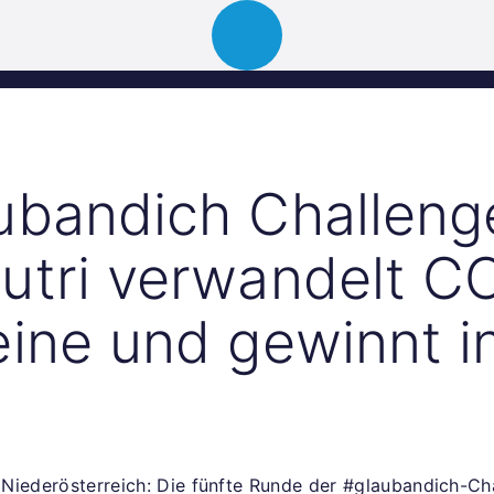
Über uns
Portfolio
News
Events
ubandich Challeng
utri verwandelt CO
eine und gewinnt i
Niederösterreich: Die fünfte Runde der #glaubandich-Ch