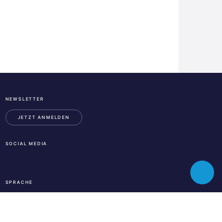
NEWSLETTER
ESA
Business
JETZT ANMELDEN
Incubation
Center
SOCIAL MEDIA
Austria
LinkedIn
Instagram
Facebook
Toggle
SPRACHE
chatbot
En
De