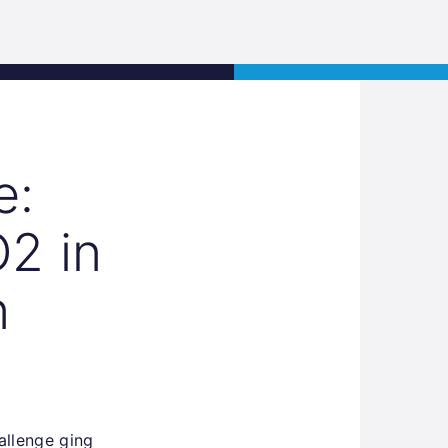
Jobs
Kontakt
JETZT BEWERBEN
e:
2 in
n
allenge ging