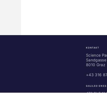
KONTAKT
Science
Park
Science P
Sandgasse 
Graz
8010 Graz
+43 316 8
GALILEO GNSS
47° 3' 54" N