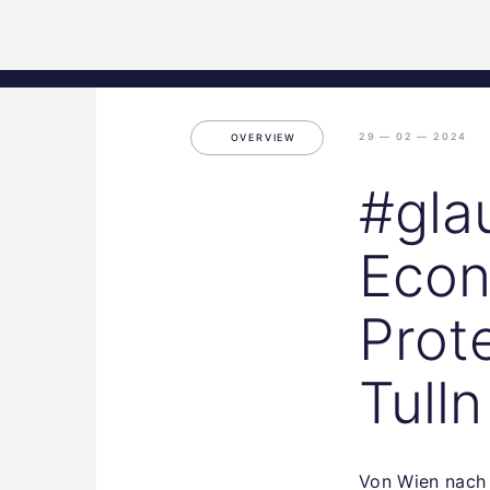
Science
Start
Inkubation
Park
Graz
29 — 02 — 2024
OVERVIEW
#gla
Econ
Prot
Tulln
Von Wien nach 