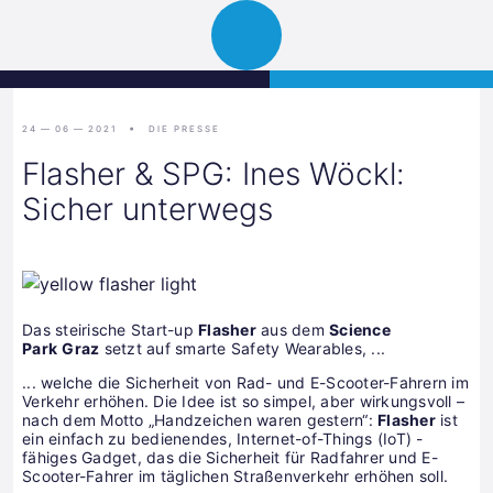
Science
JETZT BEWERBEN
Navigation
Park
öffnen
Graz
24 — 06 — 2021
DIE PRESSE
Flasher & SPG: Ines Wöckl:
Sicher unterwegs
Das steirische Start-up
Flasher
aus dem
Science
Park
Graz
setzt auf smarte Safety Wearables, ...
... welche die Sicherheit von Rad- und E-Scooter-Fahrern im
Verkehr erhöhen. Die Idee ist so simpel, aber wirkungsvoll –
nach dem Motto „Handzeichen waren gestern“:
Flasher
ist
ein einfach zu bedienendes, Internet-of-Things (IoT) -
fähiges Gadget, das die Sicherheit für Radfahrer und E-
Scooter-Fahrer im täglichen Straßenverkehr erhöhen soll.