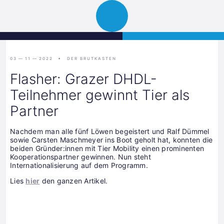
Science
JETZT BEWERBEN
Navigation
Park
öffnen
Graz
03 — 11 — 2022
DER BRUTKASTEN
Flasher: Grazer DHDL-
Teilnehmer gewinnt Tier als
Partner
Nachdem man alle fünf Löwen begeistert und Ralf Dümmel
sowie Carsten Maschmeyer ins Boot geholt hat, konnten die
beiden Gründer:innen mit Tier Mobility einen prominenten
Kooperationspartner gewinnen. Nun steht
Internationalisierung auf dem Programm.
Lies
hier
den ganzen Artikel.