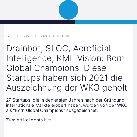
Science
JETZT BEWERBEN
Navigation
Park
öffnen
Graz
12 — 10 — 2021
DER BRUTKASTEN
Drainbot, SLOC, Aeroficial
Intelligence, KML Vision: Born
Global Champions: Diese
Startups haben sich 2021 die
Auszeichnung der WKÖ geholt
27 Startups, die in den ersten Jahren nach der Gründung
internationale Märkte erobert haben, wurden von der WKÖ
als "Born Global Champions" ausgezeichnet.
Zum Artikel gehts
hier
.