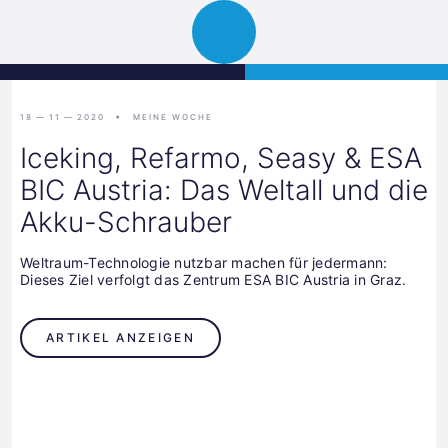
Science
JETZT BEWERBEN
Navigation
Park
öffnen
Graz
18 — 11 — 2020
MEINE WOCHE
Iceking, Refarmo, Seasy & ESA
BIC Austria: Das Weltall und die
Akku-Schrauber
Weltraum-Technologie nutzbar machen für jedermann:
Dieses Ziel verfolgt das Zentrum ESA BIC Austria in Graz.
ARTIKEL ANZEIGEN