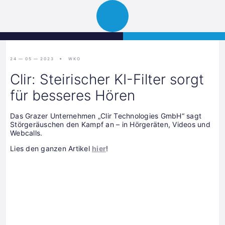
Science
JETZT BEWERBEN
Navigation
Park
öffnen
Graz
24 — 05 — 2023
WKO
Clir: Steirischer KI-Filter sorgt
für besseres Hören
Das Grazer Unternehmen „Clir Technologies GmbH“ sagt
Störgeräuschen den Kampf an – in Hörgeräten, Videos und
Webcalls.
Lies den ganzen Artikel
hier
!