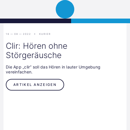
Science
JETZT BEWERBEN
Navigation
Park
öffnen
Graz
16 — 08 — 2022
KURIER
Clir: Hören ohne
Störgeräusche
Die App „clir“ soll das Hören in lauter Umgebung
vereinfachen.
ARTIKEL ANZEIGEN