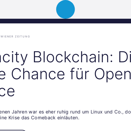
Über uns
Portfolio
News
Events
WIENER ZEITUNG
city Blockchain: D
e Chance für Ope
ce
enen Jahren war es eher ruhig rund um Linux und Co., d
ine Krise das Comeback einläuten.