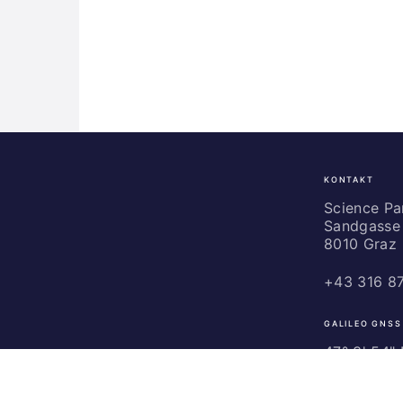
KONTAKT
Science
Park
Science P
Sandgasse 
Graz
8010 Graz
+43 316 8
GALILEO GNSS
47° 3' 54" N