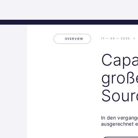
Science
Start
Inkubation
Park
Graz
11 — 04 — 2020
OVERVIEW
Capa
groß
Sour
In den vergang
ausgerechnet e