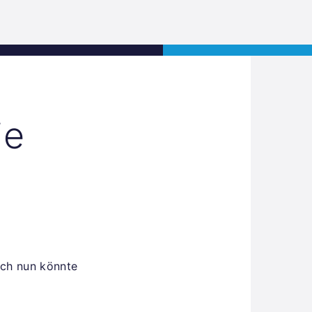
Jobs
Kontakt
JETZT BEWERBEN
ie
n
och nun könnte