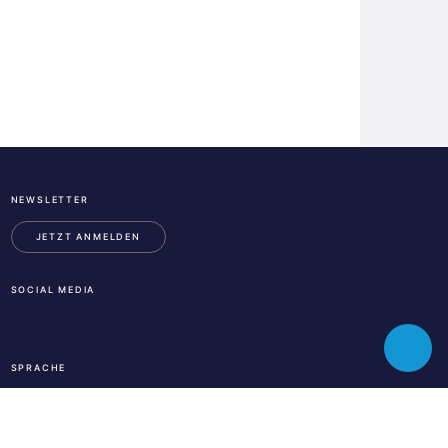
NEWSLETTER
ESA
Business
JETZT ANMELDEN
Incubation
Center
SOCIAL MEDIA
Austria
LinkedIn
Instagram
Facebook
Toggle
SPRACHE
chatbot
En
De