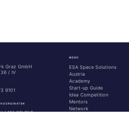
MENÜ
ark Graz GmbH
ESA Space Solutions
36 / IV
Austria
Academy
Start-up Guide
73 9101
Idea Competition
Mentors
 KOORDINATEN
Network
 / ­15° 27' 7" E
Marketing
Glossary