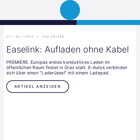
Science
JETZT BEWERBEN
Navigation
Park
öffnen
Graz
07 — 06 — 2020
DER GRAZER
Easelink: Aufladen ohne Kabel
PREMIERE. Europas erstes konduktives Laden im
öffentlichen Raum findet in Graz statt. E-Autos verbinden
sich über einen "Laderüssel" mit einem Ladepad.
ARTIKEL ANZEIGEN