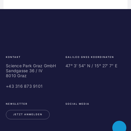
Science
ES
Park
Bu
Graz
In
Ce
Au
KONTAKT
GALILEO GNSS KOORDINATEN
Science Park Graz GmbH
47° 3' 54" N / ­15° 27' 7" E
Sandgasse 36 / IV
8010 Graz
+43 316 873 9101
NEWSLETTER
SOCIAL MEDIA
JETZT ANMELDEN
LinkedIn
Instagram
Facebook
Toggle