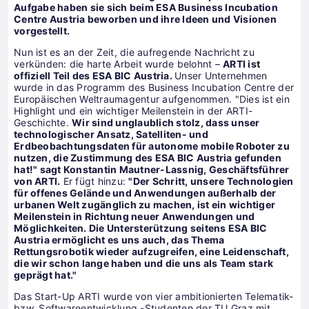
Aufgabe haben sie sich beim ESA Business Incubation
Centre Austria beworben und ihre Ideen und Visionen
vorgestellt.
Nun ist es an der Zeit, die aufregende Nachricht zu
verkünden: die harte Arbeit wurde belohnt –
ARTI ist
offiziell Teil des ESA BIC Austria.
Unser Unternehmen
wurde in das Programm des Business Incubation Centre der
Europäischen Weltraumagentur aufgenommen. "Dies ist ein
Highlight und ein wichtiger Meilenstein in der ARTI-
Geschichte.
Wir sind unglaublich stolz, dass unser
technologischer Ansatz, Satelliten- und
Erdbeobachtungsdaten für autonome mobile Roboter zu
nutzen, die Zustimmung des ESA BIC Austria gefunden
hat!" sagt Konstantin Mautner-Lassnig, Geschäftsführer
von ARTI.
Er fügt hinzu:
"Der Schritt, unsere Technologien
für offenes Gelände und Anwendungen außerhalb der
urbanen Welt zugänglich zu machen, ist ein wichtiger
Meilenstein in Richtung neuer Anwendungen und
Möglichkeiten. Die Untersterützung seitens ESA BIC
Austria ermöglicht es uns auch, das Thema
Rettungsrobotik wieder aufzugreifen, eine Leidenschaft,
die wir schon lange haben und die uns als Team stark
geprägt hat."
Das Start-Up ARTI wurde von vier ambitionierten Telematik-
bzw. Softwareentwicklung -Studenten der TU Graz mit