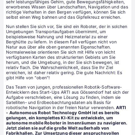
sehr leistungsfähiges Gehirn, gute Bewegungsfähigkeiten,
erworbenes Wissen über Landschaften, Navigation und das
richtige Verhalten in den Bergen verfügen, können Sie sich
selbst einen Weg bahnen und das Gipfelkreuz erreichen.
Nun stellen Sie sich vor, Sie sind ein Roboter, der in solchen
Umgebungen Transportaufgaben übernimmt, um
beispielsweise Nahrung und Heizmaterial zu einer
Berghütte zu liefern. In diesem Fall verfügen nicht von
Natur aus über alle oben genannten Eigenschaften.
Normalerweise orientieren Sie sich mit Hilfe von leicht
verfügbaren Karten des strukturierten Gebiets um Sie
herum, und die Umgebung, in der Sie sich bewegen, ist
relativ flach. Die Wahrscheinlichkeit, dass Sie Ihr Ziel
erreichen, ist daher relativ gering. Die gute Nachricht: Es
gibt Hilfe von "oben"!
Das Team von jungen, professionellen Robotik-Software-
Entwicklern des Start-Ups ARTI aus Gössendorf hat sich der
Aufgabe verschrieben, eine Lösung zu finden, indem sie
Satelliten- und Erdbeobachtungsdaten als Basis für
robotische Navigation in der freien Natur verwenden.
ARTI
- Autonomous Robot Technology GmbH ist es bereits
gelungen, ein komplettes KI-Kit zu entwickeln, um
autonome mobile Roboter in Innenräumen zu navigieren.
Jetzt zielen sie auf die große Welt außerhalb von
Fabrikhallen. Zur Umsetzung dieser anspruchsvollen