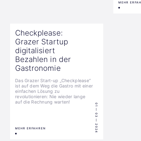
MEHR ERFA
Checkplease:
Grazer Startup
digitalisiert
Bezahlen in der
Gastronomie
Das Grazer Start-up „Checkplease“
ist auf dem Weg die Gastro mit einer
einfachen Lösung zu
revolutionieren: Nie wieder lange
auf die Rechnung warten!
01 — 03 — 2024
MEHR ERFAHREN