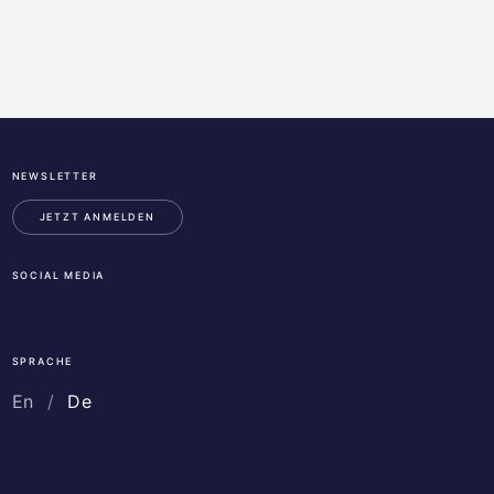
NEWSLETTER
ESA
Business
JETZT ANMELDEN
Incubation
Center
SOCIAL MEDIA
Austria
LinkedIn
Instagram
Facebook
SPRACHE
En
De