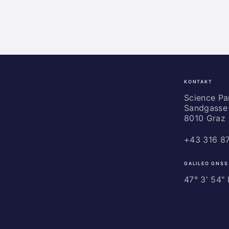
KONTAKT
Science
Park
Science P
Sandgasse 
Graz
8010 Graz
+43 316 8
GALILEO GNSS
47° 3' 54" N