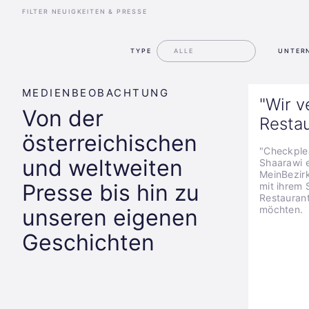
FILTER NEUIGKEITEN & PRESSE
TYPE
UNTER
MEDIENBEOBACHTUNG
"Wir v
Von der
Restau
österreichischen
"Checkple
und weltweiten
Shaarawi e
MeinBezirk
Presse bis hin zu
mit ihrem 
Restaurant
möchten.
unseren eigenen
Geschichten