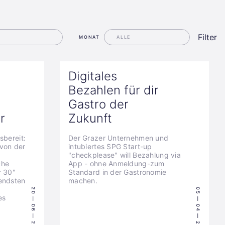
Filter
MONAT
Digitales
Bezahlen für dir
Gastro der
r
Zukunft
sbereit:
Der Grazer Unternehmen und
von der
intubiertes SPG Start-up
"checkplease" will Bezahlung via
che
App - ohne Anmeldung-zum
r 30"
Standard in der Gastronomie
hendsten
machen.
20 — 06 — 2024
05 — 04 — 2024
es