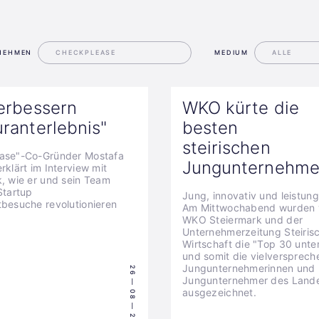
NEHMEN
MEDIUM
erbessern
WKO kürte die
ranterlebnis"
besten
steirischen
ase"-Co-Gründer Mostafa
Jungunternehme
rklärt im Interview mit
, wie er und sein Team
Startup
Jung, innovativ und leistung
besuche revolutionieren
Am Mittwochabend wurden 
WKO Steiermark und der
Unternehmerzeitung Steiris
Wirtschaft die "Top 30 unte
und somit die vielversprec
Jungunternehmerinnen und
26 — 08 — 2024
Jungunternehmer des Land
ausgezeichnet.