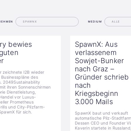
NEHMEN
MEDIUM
ury bewies
SpawnX: Aus
 guten
verlassenem
er
Sowjet-Bunker
nach Graz –
r zeichnete I2B wieder
Gründer schrieb
n Businesspläne des
. 2049Sustainability
nach
 mit ihren Sonnenschirmen
Kriegsbeginn
rie Dienstleistung,
Handel vor Luxus-
3.000 Mails
steller Prometheus
ills und City-Pilzfarm-
SpawnX für sich.
SpawnX baut und verkauft
automatische Pilz-Stadtfar
Dessen CEO und Founder Vl
Kaverin startete in Russlan