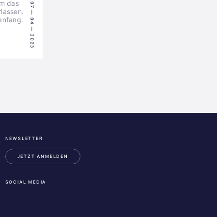
am das
07 — 04 — 2023
lassen.
anfang.
NEWSLETTER
ESA
Business
JETZT ANMELDEN
Incubation
Center
SOCIAL MEDIA
Austria
LinkedIn
Instagram
Facebook