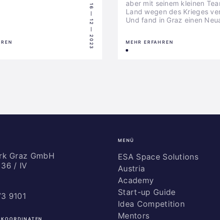
aber mit seinem kleinen Te
16 — 12 — 2023
Land wegen des Krieges ver
Und fand in Graz einen Neu
HREN
MEHR ERFAHREN
MENÜ
ark Graz GmbH
ESA Space Solutions
36 / IV
Austria
Academy
Start-up Guide
73 9101
Idea Competition
Mentors
 KOORDINATEN