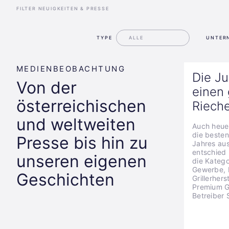
FILTER NEUIGKEITEN & PRESSE
TYPE
UNTER
MEDIENBEOBACHTUNG
Die J
Von der
einen
österreichischen
Riech
und weltweiten
Auch heue
die beste
Presse bis hin zu
Jahres aus
entschied
unseren eigenen
die Katego
Gewerbe, 
Geschichten
Grillerher
Premium Gr
Betreiber 