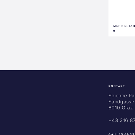
MEHR ERFA
KONTAKT
Science
Park
Science P
Sandgasse 
Graz
8010 Graz
+43 316 8
GALILEO GNSS