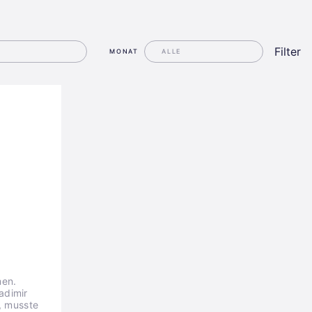
Filter
MONAT
men.
adimir
d, musste