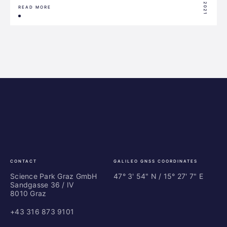
READ MORE
Science
ES
Park
Bu
Graz
In
Ce
Au
CONTACT
GALILEO GNSS COORDINATES
Science Park Graz GmbH
47° 3' 54" N / ­15° 27' 7" E
Sandgasse 36 / IV
8010 Graz
+43 316 873 9101