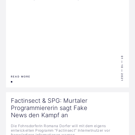
01 — 10 — 2021
READ MORE
Factinsect & SPG: Murtaler
Programmiererin sagt Fake
News den Kampf an
Die Fohnsdorferin Romana Dorfer will mit dem eigens
entwickelten Programm "Factinsect" Internetnutzer vor
fragwürdigen Informationen warnen.