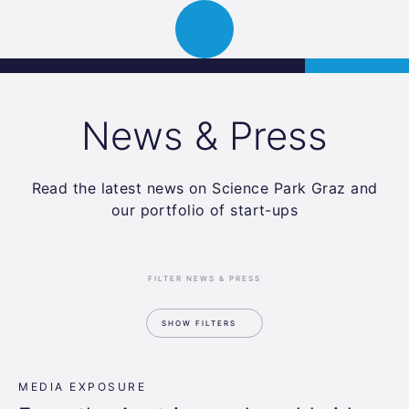
Science
APPLY
Open
Park
navigation
Graz
News & Press
Read the latest news on Science Park Graz and
our portfolio of start-ups
FILTER NEWS & PRESS
SHOW FILTERS
MEDIA EXPOSURE