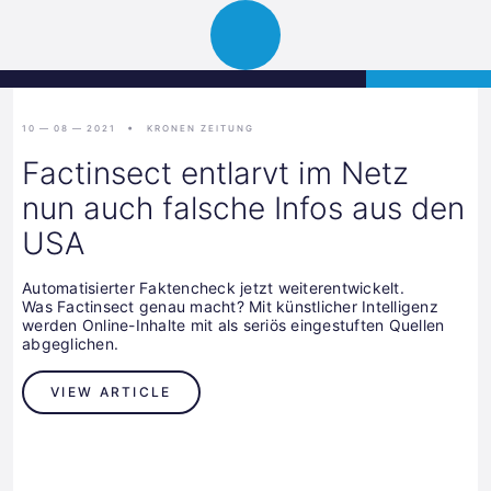
Science
APPLY
Open
Park
navigation
Graz
10 — 08 — 2021
KRONEN ZEITUNG
Factinsect entlarvt im Netz
nun auch falsche Infos aus den
USA
Automatisierter Faktencheck jetzt weiterentwickelt.
Was Factinsect genau macht? Mit künstlicher Intelligenz
werden Online-Inhalte mit als seriös eingestuften Quellen
abgeglichen.
VIEW ARTICLE